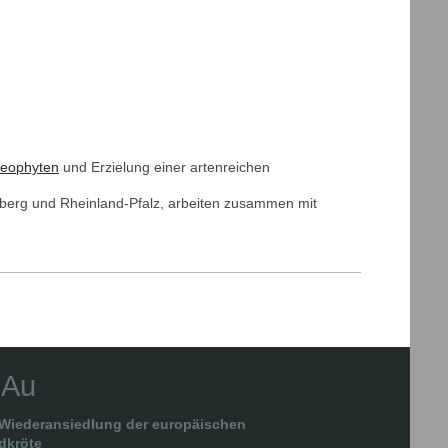
eophyten
und Erzielung einer artenreichen
berg und Rheinland-Pfalz, arbeiten zusammen mit
 Au
r Wiederansiedlung der europäischen
dkröte