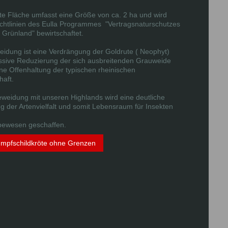
te Fläche umfasst eine Größe von ca. 2 ha und wird
ichtlinien des Eulla Programmes "Vertragsnaturschutzes
 Grünland" bewirtschaftet.
eidung ist eine Verdrängung der Goldrute ( Neophyt)
essive Reduzierung der sich ausbreitenden Grauweide
ne Offenhaltung der typischen rheinischen
haft.
eweidung mit unseren Highlands wird eine deutliche
 der Artenvielfalt und somit Lebensraum für Insekten
bewesen geschaffen.
umpfschildkröte ohne Grenzen