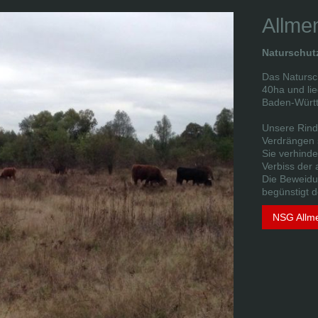
Allme
Naturschutz
Das Natursc
40ha und lie
Baden-Württ
Unsere Rind
Verdrängen
Sie verhinde
Verbiss der
Die Beweidun
begünstigt 
NSG Allm