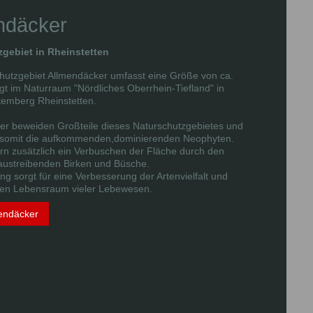
ndäcker
gebiet in Rheinstetten
hutzgebiet Allmendäcker umfasst eine Größe von ca.
gt im Naturraum "Nördliches Oberrhein-Tiefland" in
emberg Rheinstetten.
er beweiden Großteile dieses Naturschutzgebietes und
 somit die aufkommenden,dominierenden Neophyten.
rn zusätzlich ein Verbuschen der Fläche durch den
 austreibenden Birken und Büsche.
g sorgt für eine Verbesserung der Artenvielfalt und
den Lebensraum vieler Lebewesen.
endäcker