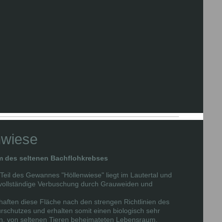
nwiese
 des seltenen Bachflohkrebses
 Teil des Gewannes "Höllenwiese" liegt im Lautertal und
 vollständige Verbuschung durch Grauweiden und
haften diese Fläche nach den strengen Richtlinien des
rschutzes und erhalten somit einen biologisch sehr
n, von seltenen Tieren beheimateten Lebensraum.