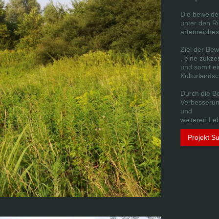
Die beweide
unter den R
artenreiches
Ziel der Bew
, eine zukz
und somit ei
Kulturlandsc
Durch die B
Verbesserung
und
weiteren Le
Projekt S