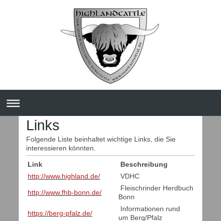
Links
Folgende Liste beinhaltet wichtige Links, die Sie
interessieren könnten.
Link
Beschreibung
http://www.highland.de/
VDHC
Fleischrinder Herdbuch
http://www.fhb-bonn.de/
Bonn
Informationen rund
https://berg-pfalz.de/
um Berg/Pfalz