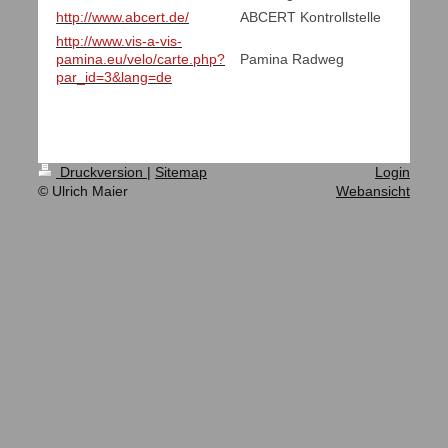
http://www.abcert.de/
ABCERT Kontrollstelle
http://www.vis-a-vis-
pamina.eu/velo/carte.php?
Pamina Radweg
par_id=3&lang=de
Druckversion
|
Sitemap
Login
© Ulrich Maier
Webansicht